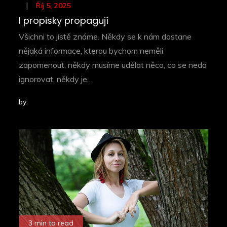
Posted
Říj 5, 2025
on
I propisky propagují
Všichni to jistě známe. Někdy se k nám dostane
nějaká informace, kterou bychom neměli
zapomenout, někdy musíme udělat něco, co se nedá
ignorovat, někdy je…
by:
3 min to read