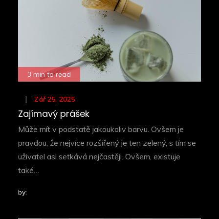
3 min to read
Posted
Zář 25, 2025
on
Zajímavý prášek
Může mít v podstatě jakoukoliv barvu. Ovšem je
pravdou, že nejvíce rozšířený je ten zelený, s tím se
uživatel asi setkává nejčastěji. Ovšem, existuje
také…
by: