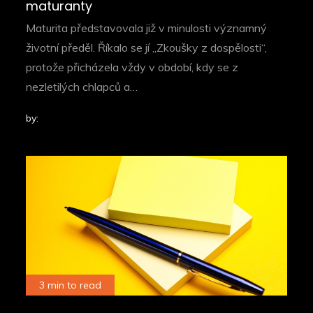
maturanty
Maturita představovala již v minulosti významný
životní předěl. Říkalo se jí „Zkoušky z dospělosti“,
protože přicházela vždy v období, kdy se z
nezletilých chlapců a…
by:
3 min to read