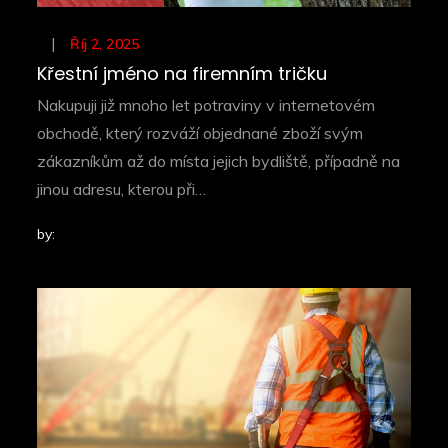
Posted
Říj 2, 2025
on
Křestní jméno na firemním tričku
Nakupuji již mnoho let potraviny v internetovém
obchodě, který rozváží objednané zboží svým
zákazníkům až do místa jejich bydliště, případně na
jinou adresu, kterou při…
by: