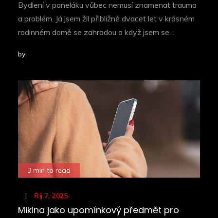
Bydlení v paneláku vůbec nemusí znamenat trauma
a problém. Já jsem žil přibližně dvacet let v krásném
rodinném domě se zahradou a když jsem se…
by:
3 min to read
Posted
Říj 7, 2025
on
Mikina jako upomínkový předmět pro