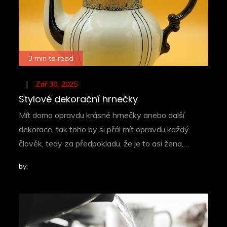
3 min to read
Posted
Zář 30, 2025
on
Stylové dekorační hrnečky
Mít doma opravdu krásné hrnečky anebo další
dekorace, tak toho by si přál mít opravdu každý
člověk, tedy za předpokladu, že je to asi žena,…
by: