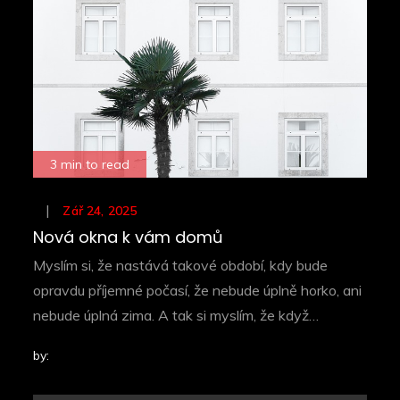
3 min to read
Posted
Zář 24, 2025
on
Nová okna k vám domů
Myslím si, že nastává takové období, kdy bude
opravdu příjemné počasí, že nebude úplně horko, ani
nebude úplná zima. A tak si myslím, že když…
by: