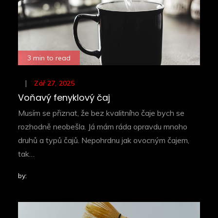
3 min to read
Posted
Zář 27, 2025
on
Voňavý fenyklový čaj
Musím se přiznat, že bez kvalitního čaje bych se
rozhodně neobešla. Já mám ráda opravdu mnoho
druhů a typů čajů. Nepohrdnu jak ovocným čajem,
tak…
by: