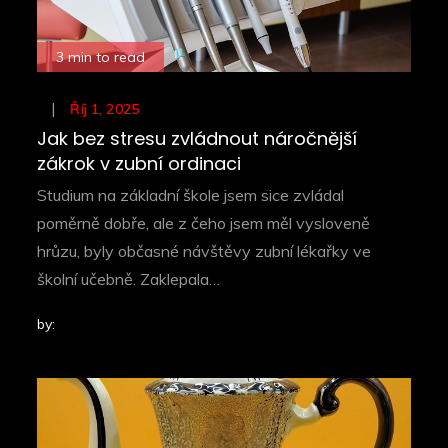
3 min to read
Posted
Říj 1, 2025
on
Jak bez stresu zvládnout náročnější
zákrok v zubní ordinaci
Studium na základní škole jsem sice zvládal
poměrně dobře, ale z čeho jsem měl vysloveně
hrůzu, byly občasné návštěvy zubní lékařky ve
školní učebně. Zaklepala…
by: