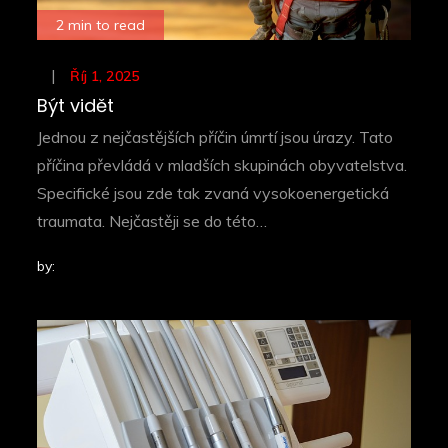
2 min to read
Posted
Říj 1, 2025
on
Být vidět
Jednou z nejčastějších příčin úmrtí jsou úrazy. Tato
příčina převládá v mladších skupinách obyvatelstva.
Specifické jsou zde tak zvaná vysokoenergetická
traumata. Nejčastěji se do této…
by: