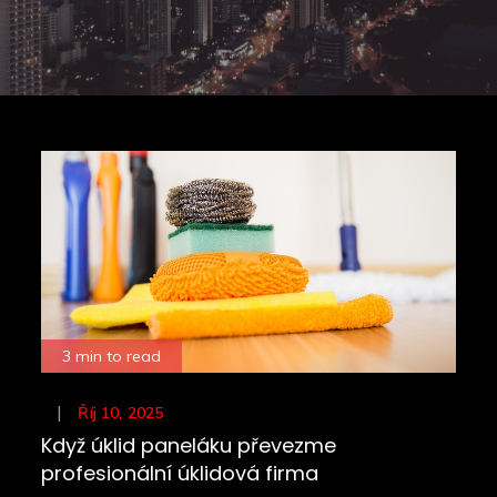
3 min to read
Posted
Říj 10, 2025
on
Když úklid paneláku převezme
profesionální úklidová firma