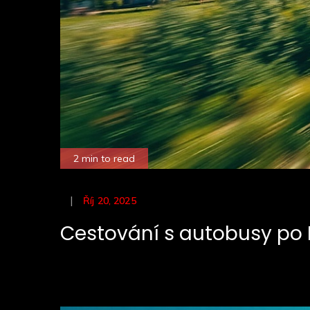
2 min to read
Posted
Říj 20, 2025
on
Cestování s autobusy po