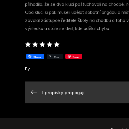
přihodilo, že se dva kluci pošťuchovali na chodbě, n
Oba kluci si pak museli udělat sobotní brigádu a mí
zavolal zástupce ředitele školy na chodbu a toho 
výsledku a stále se divil, kde udělal chybu.
Share
Post
Save
By
Navigace
I propisky propagují
pro