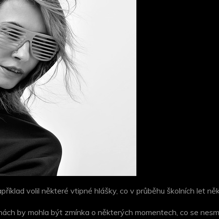
íklad volil některé vtipné hlášky, co v průběhu školních let někt
kinách by mohla být zmínka o některých momentech, co se nesm