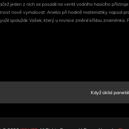
ačež jeden z nich se posadil na ventil vodního hasicího přístroje
stnost nově vymalovat. Anebo při hodině matematiky napsal profes
využil spolužák Vašek, který u rovnice změnil křídou znaménka
Když úklid panelá