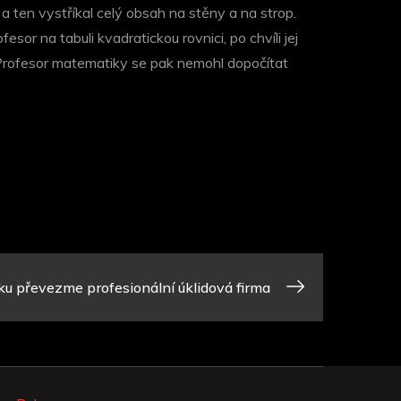
 a ten vystříkal celý obsah na stěny a na strop.
or na tabuli kvadratickou rovnici, po chvíli jej
. Profesor matematiky se pak nemohl dopočítat
ku převezme profesionální úklidová firma