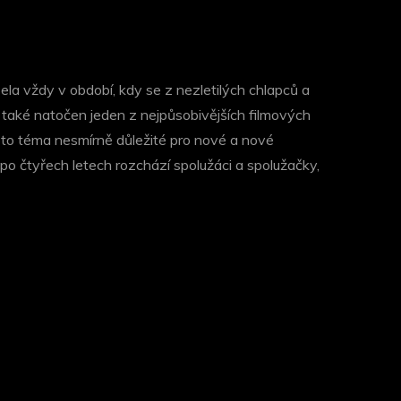
zela vždy v období, kdy se z nezletilých chlapců a
l také natočen jeden z nejpůsobivějších filmových
 toto téma nesmírně důležité pro nové a nové
 po čtyřech letech rozchází spolužáci a spolužačky,