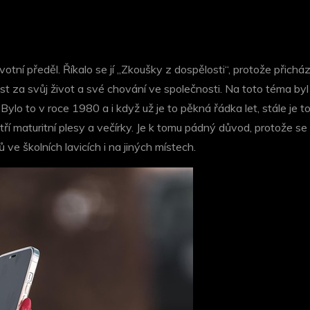
otní předěl. Říkalo se jí „Zkoušky z dospělosti“, protože přichá
ost za svůj život a své chování ve společnosti. Na toto téma by
Bylo to v roce 1980 a i když už je to pěkná řádka let, stále je
tří maturitní plesy a večírky. Je k tomu pádný důvod, protože se
ve školních lavicích i na jiných místech.