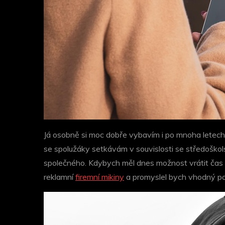
Já osobně si moc dobře vybavím i po mnoha letech t
se spolužáky setkávám v souvislosti se středoškols
společného.
Kdybych měl dnes možnost vrátit čas a
reklamní
firemní mikiny
a promyslel bych vhodný poti