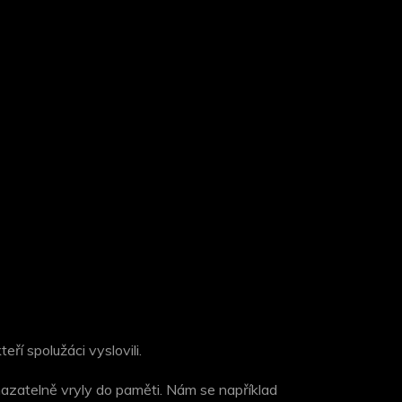
eří spolužáci vyslovili.
azatelně vryly do paměti. Nám se například