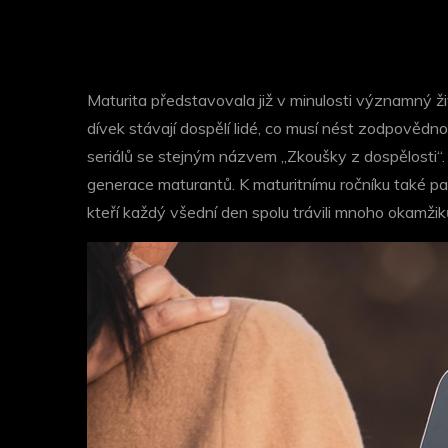
Maturita představovala již v minulosti významný živ
dívek stávají dospělí lidé, co musí nést zodpovědn
seriálů se stejným názvem „Zkoušky z dospělosti“. 
generace maturantů.
K maturitnímu ročníku také pa
kteří každý všední den spolu trávili mnoho okamžiků 