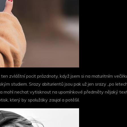
en zvláštní pocit prázdnoty, když jsem si na maturitním večírku
kým studiem. Srazy abiturientů jsou pak už jen srazy „po letech
 mohl nechat vytisknout na upomínkové předměty nějaký text, m
sk, který by spolužáky zaujal a potěšil.