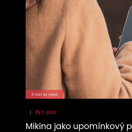
3 min to read
Posted
Říj 7, 2025
on
Mikina jako upomínkový 