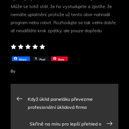
Může se totiž stát, že ho vystudujete a zjistíte, že
nemáte uplatnění, protože už tento obor nahradil
program nebo robot. Rozhodujte se tak velmi dobře,
ať neuděláte krok zpátky, ale pouze dopředu.
Share
Post
Save
By
Navigace
Když úklid paneláku převezme
profesionální úklidová firma
pro
Skříně na míru pro lepší přehled o