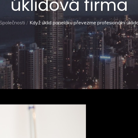
úklidová firma
Společnosti
Když úklid paneláku převezme profesionální úklid