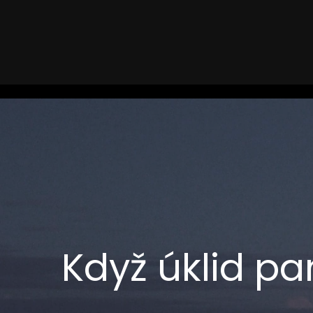
Skip
to
content
Když úklid p