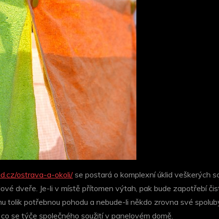
id.cz/ostrava-a-okoli/
se postará o komplexní úklid veškerých s
dové dveře. Je-li v místě přítomen výtah, pak bude zapotřebí či
mu tolik potřebnou pohodu a nebude-li někdo zrovna své spolub
co se týče společného soužití v panelovém domě.