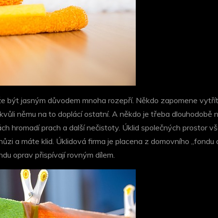
 může být jasným důvodem mnoha rozepří. Někdo zapomene vytří
 kvůli němu na to doplácí ostatní. A někdo je třeba dlouhodobě
ch hromadí prach a další nečistoty.
Úklid společných prostor vš
zi a máte klid. Úklidová firma je placena z domovního „fondu opr
ndu oprav přispívají rovným dílem.