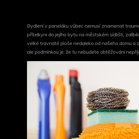
Bydlení v paneláku vůbec nemusí znamenat trauma a
přítelkyni do jejího bytu na městském sídlišti, zalí
velké travnaté ploše nedaleko od našeho domu a 
ale podmínkou je, že tu nebudete obtěžováni nepř