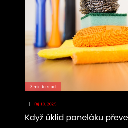
3 min to read
Posted
Říj 10, 2025
on
Když úklid paneláku převe