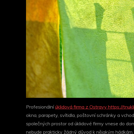
Profesionální
úklidová firma z Ostravy https://tnukl
okna, parapety, svítidla, poštovní schránky a vcho
společných prostor od úklidové firmy vnese do do
nebude prakticky žádný důvod k nějakým hádkám, 