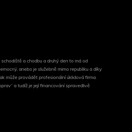
t schodiště a chodbu a druhý den to má od
 nemocný, anebo je služebně mimo republiku a díky
ak může provádět profesionální úklidová firma.
av“ a tudíž je její financování spravedlivě